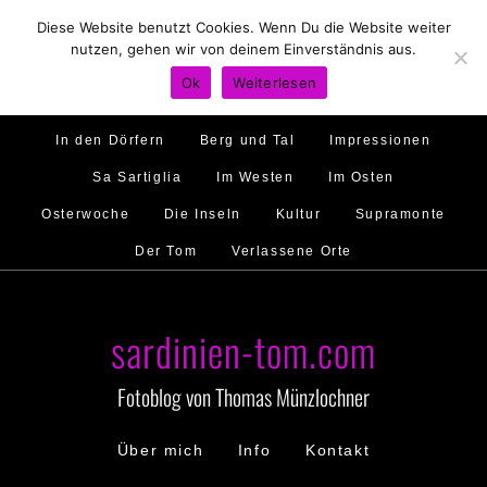
Diese Website benutzt Cookies. Wenn Du die Website weiter
Hirtenland
Traumstrände
Feste feiern
nutzen, gehen wir von deinem Einverständnis aus.
Golfo di Orosei
Im Norden
Im Süden
Ok
Weiterlesen
Gallura
Murales
Ambiente
Menschen
In den Dörfern
Berg und Tal
Impressionen
Sa Sartiglia
Im Westen
Im Osten
Osterwoche
Die Inseln
Kultur
Supramonte
Der Tom
Verlassene Orte
sardinien-tom.com
Fotoblog von Thomas Münzlochner
Über mich
Info
Kontakt