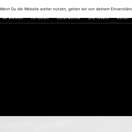
Golfo di Orosei
Im Norden
Im Süden
Gallura
Murale
 Wenn Du die Website weiter nutzen, gehen wir von deinem Einverständ
Im Westen
Im Osten
Osterwoche
Die Inseln
Kultur