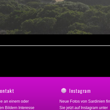
ontakt
Instagram
ie an einem oder
Neue Fotos von Sardinien fi
n Bildern Interesse
Sie jetzt auf Instagram unter