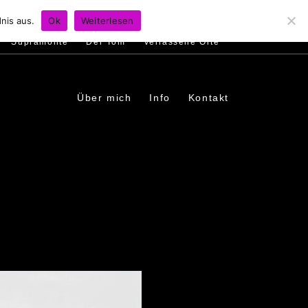
s
Ambiente
Menschen
In den Dörfern
nis aus.
Ok
Weiterlesen
Supramonte
Der Tom
Verlassene Orte
Über mich
Info
Kontakt