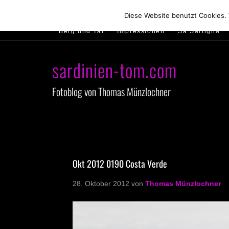
Hirtenland
Traumstrände
Feste feiern
Diese Website benutzt Cookies.
Berg und Tal
Impressionen
Sa Sartiglia
sardinien-tom.com
Fotoblog von Thomas Münzlochner
Okt 2012 0190 Costa Verde
28. Oktober 2012
von
Thomas Münzlochner