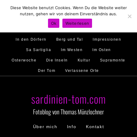
Diese Website benutzt Cookies. Wenn Du die Website weiter
Hirtenland
Traumstrände
Feste feiern
nutzen, gehen wir von deinem Einverständnis aus.
Golfo di Orosei
Im Norden
Im Süden
Ok
Weiterlesen
Gallura
Murales
Ambiente
Menschen
In den Dörfern
Berg und Tal
Impressionen
Sa Sartiglia
Im Westen
Im Osten
Osterwoche
Die Inseln
Kultur
Supramonte
Der Tom
Verlassene Orte
sardinien-tom.com
Fotoblog von Thomas Münzlochner
Über mich
Info
Kontakt