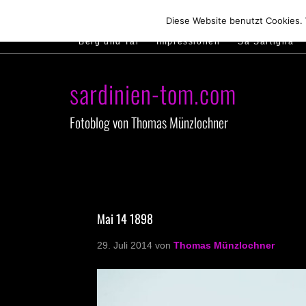
Hirtenland
Traumstrände
Feste feiern
Diese Website benutzt Cookies.
Berg und Tal
Impressionen
Sa Sartiglia
sardinien-tom.com
Fotoblog von Thomas Münzlochner
Mai 14 1898
29. Juli 2014
von
Thomas Münzlochner