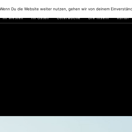
Golfo di Orosei
Im Norden
Im Süden
Gallura
Murale
 Wenn Du die Website weiter nutzen, gehen wir von deinem Einverständ
Im Westen
Im Osten
Osterwoche
Die Inseln
Kultur