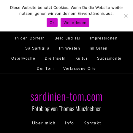
Diese Website benutzt Cookies. Wenn Du die Website weiter
Hirtenland
Traumstrände
Feste feiern
nutzen, gehen wir von deinem Einverständnis aus.
Golfo di Orosei
Im Norden
Im Süden
Ok
Weiterlesen
Gallura
Murales
Ambiente
Menschen
In den Dörfern
Berg und Tal
Impressionen
Sa Sartiglia
Im Westen
Im Osten
Osterwoche
Die Inseln
Kultur
Supramonte
Der Tom
Verlassene Orte
sardinien-tom.com
Fotoblog von Thomas Münzlochner
Über mich
Info
Kontakt