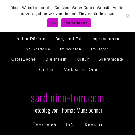
Diese Website benutzt Cookies. Wenn Du die Website weiter
Hirtenland
Traumstrände
Feste feiern
nutzen, gehen wir von deinem Einverständnis aus.
Golfo di Orosei
Im Norden
Im Süden
Ok
Weiterlesen
Gallura
Murales
Ambiente
Menschen
In den Dörfern
Berg und Tal
Impressionen
Sa Sartiglia
Im Westen
Im Osten
Osterwoche
Die Inseln
Kultur
Supramonte
Der Tom
Verlassene Orte
sardinien-tom.com
Fotoblog von Thomas Münzlochner
Über mich
Info
Kontakt