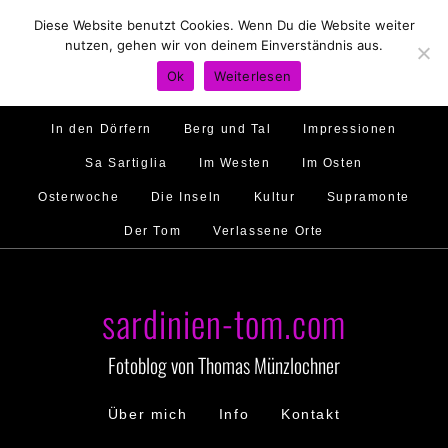
Diese Website benutzt Cookies. Wenn Du die Website weiter
Hirtenland
Traumstrände
Feste feiern
nutzen, gehen wir von deinem Einverständnis aus.
Golfo di Orosei
Im Norden
Im Süden
Ok
Weiterlesen
Gallura
Murales
Ambiente
Menschen
In den Dörfern
Berg und Tal
Impressionen
Sa Sartiglia
Im Westen
Im Osten
Osterwoche
Die Inseln
Kultur
Supramonte
Der Tom
Verlassene Orte
sardinien-tom.com
Fotoblog von Thomas Münzlochner
Über mich
Info
Kontakt