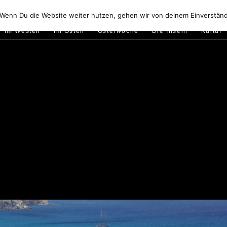
Golfo di Orosei
Im Norden
Im Süden
Gallura
Murale
 Wenn Du die Website weiter nutzen, gehen wir von deinem Einverständ
Im Westen
Im Osten
Osterwoche
Die Inseln
Kultur