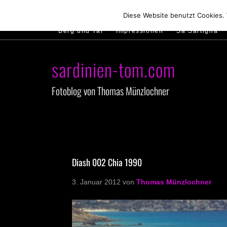
Hirtenland
Traumstrände
Feste feiern
Diese Website benutzt Cookies.
Berg und Tal
Impressionen
Sa Sartiglia
sardinien-tom.com
Fotoblog von Thomas Münzlochner
Diash 002 Chia 1990
3. Januar 2012
von
Thomas Münzlochner