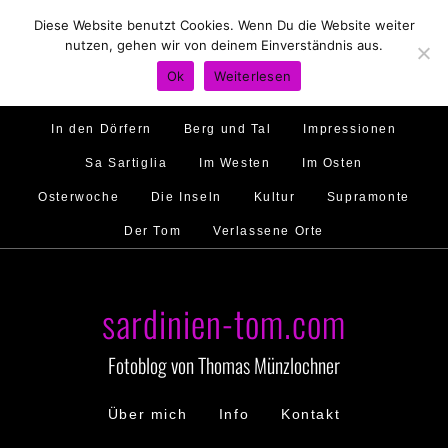
Diese Website benutzt Cookies. Wenn Du die Website weiter
Hirtenland
Traumstrände
Feste feiern
nutzen, gehen wir von deinem Einverständnis aus.
Golfo di Orosei
Im Norden
Im Süden
Ok
Weiterlesen
Gallura
Murales
Ambiente
Menschen
In den Dörfern
Berg und Tal
Impressionen
Sa Sartiglia
Im Westen
Im Osten
Osterwoche
Die Inseln
Kultur
Supramonte
Der Tom
Verlassene Orte
sardinien-tom.com
Fotoblog von Thomas Münzlochner
Über mich
Info
Kontakt