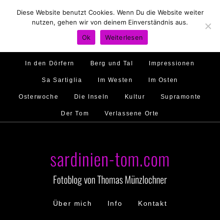
Diese Website benutzt Cookies. Wenn Du die Website weiter
Hirtenland
Traumstrände
Feste feiern
nutzen, gehen wir von deinem Einverständnis aus.
Golfo di Orosei
Im Norden
Im Süden
Ok
Weiterlesen
Gallura
Murales
Ambiente
Menschen
In den Dörfern
Berg und Tal
Impressionen
Sa Sartiglia
Im Westen
Im Osten
Osterwoche
Die Inseln
Kultur
Supramonte
Der Tom
Verlassene Orte
sardinien-tom.com
Fotoblog von Thomas Münzlochner
Über mich
Info
Kontakt