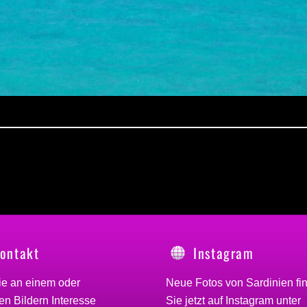
ontakt
Instagram
ie an einem oder
Neue Fotos von Sardinien fi
n Bildern Interesse
Sie jetzt auf Instagram unter