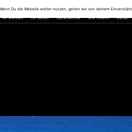
Golfo di Orosei
Im Norden
Im Süden
Gallura
Murale
 Wenn Du die Website weiter nutzen, gehen wir von deinem Einverständ
Im Westen
Im Osten
Osterwoche
Die Inseln
Kultur