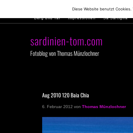
Hirtenland
Traumstrände
Feste feiern
Diese Website benutzt Cookies.
Berg und Tal
Impressionen
Sa Sartiglia
sardinien-tom.com
Fotoblog von Thomas Münzlochner
Aug 2010 120 Baia Chia
6. Februar 2012
von
Thomas Münzlochner