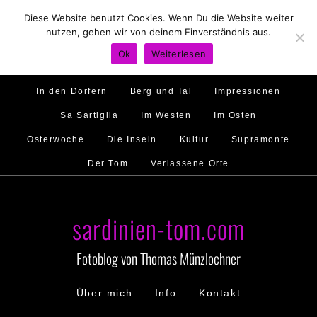
Diese Website benutzt Cookies. Wenn Du die Website weiter
Hirtenland
Traumstrände
Feste feiern
nutzen, gehen wir von deinem Einverständnis aus.
Golfo di Orosei
Im Norden
Im Süden
Ok
Weiterlesen
Gallura
Murales
Ambiente
Menschen
In den Dörfern
Berg und Tal
Impressionen
Sa Sartiglia
Im Westen
Im Osten
Osterwoche
Die Inseln
Kultur
Supramonte
Der Tom
Verlassene Orte
sardinien-tom.com
Fotoblog von Thomas Münzlochner
Über mich
Info
Kontakt