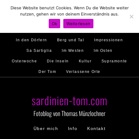
Diese Website benutzt Cookies. Wenn Du die Website weiter
Hirtenland
Traumstrände
Feste feiern
nutzen, gehen wir von deinem Einverständnis aus.
Golfo di Orosei
Im Norden
Im Süden
Ok
Weiterlesen
Gallura
Murales
Ambiente
Menschen
In den Dörfern
Berg und Tal
Impressionen
Sa Sartiglia
Im Westen
Im Osten
Osterwoche
Die Inseln
Kultur
Supramonte
Der Tom
Verlassene Orte
sardinien-tom.com
Fotoblog von Thomas Münzlochner
Über mich
Info
Kontakt