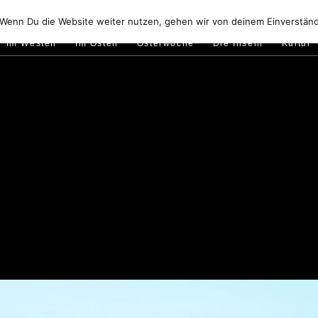
Golfo di Orosei
Im Norden
Im Süden
Gallura
Murale
 Wenn Du die Website weiter nutzen, gehen wir von deinem Einverständ
Im Westen
Im Osten
Osterwoche
Die Inseln
Kultur