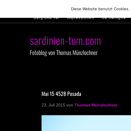
Hirtenland
Traumstrände
Feste feiern
Diese Website benutzt Cookies.
Berg und Tal
Impressionen
Sa Sartiglia
sardinien-tom.com
Fotoblog von Thomas Münzlochner
Mai 15 4528 Posada
23. Juli 2015
von
Thomas Münzlochner