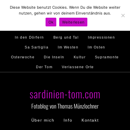
Diese Website benutzt Cookies. Wenn Du die Website weiter
Hirtenland
Traumstrände
Feste feiern
nutzen, gehen wir von deinem Einverständnis aus.
Golfo di Orosei
Im Norden
Im Süden
Ok
Weiterlesen
Gallura
Murales
Ambiente
Menschen
In den Dörfern
Berg und Tal
Impressionen
Sa Sartiglia
Im Westen
Im Osten
Osterwoche
Die Inseln
Kultur
Supramonte
Der Tom
Verlassene Orte
sardinien-tom.com
Fotoblog von Thomas Münzlochner
Über mich
Info
Kontakt