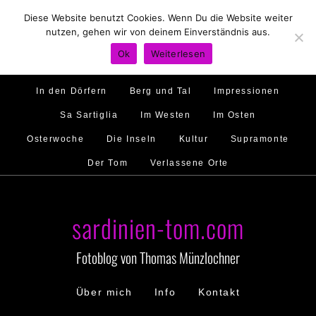
Diese Website benutzt Cookies. Wenn Du die Website weiter
Hirtenland
Traumstrände
Feste feiern
nutzen, gehen wir von deinem Einverständnis aus.
Golfo di Orosei
Im Norden
Im Süden
Ok
Weiterlesen
Gallura
Murales
Ambiente
Menschen
In den Dörfern
Berg und Tal
Impressionen
Sa Sartiglia
Im Westen
Im Osten
Osterwoche
Die Inseln
Kultur
Supramonte
Der Tom
Verlassene Orte
sardinien-tom.com
Fotoblog von Thomas Münzlochner
Über mich
Info
Kontakt