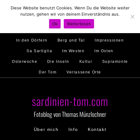
Diese Website benutzt Cookies. Wenn Du die Website weiter
Hirtenland
Traumstrände
Feste feiern
nutzen, gehen wir von deinem Einverständnis aus.
Golfo di Orosei
Im Norden
Im Süden
Ok
Weiterlesen
Gallura
Murales
Ambiente
Menschen
In den Dörfern
Berg und Tal
Impressionen
Sa Sartiglia
Im Westen
Im Osten
Osterwoche
Die Inseln
Kultur
Supramonte
Der Tom
Verlassene Orte
sardinien-tom.com
Fotoblog von Thomas Münzlochner
Über mich
Info
Kontakt