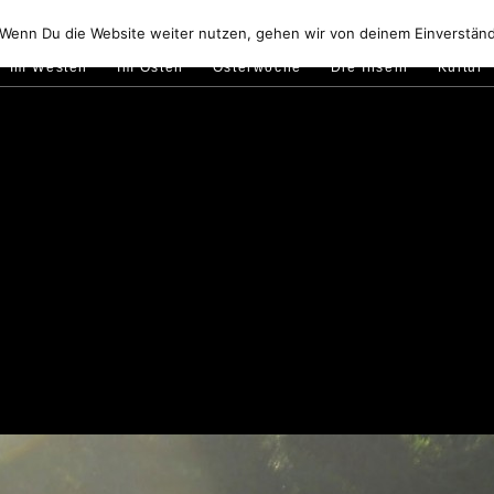
Golfo di Orosei
Im Norden
Im Süden
Gallura
Murale
 Wenn Du die Website weiter nutzen, gehen wir von deinem Einverständ
Im Westen
Im Osten
Osterwoche
Die Inseln
Kultur