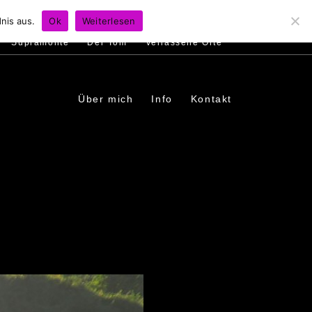
s
Ambiente
Menschen
In den Dörfern
nis aus.
Ok
Weiterlesen
Supramonte
Der Tom
Verlassene Orte
Über mich
Info
Kontakt