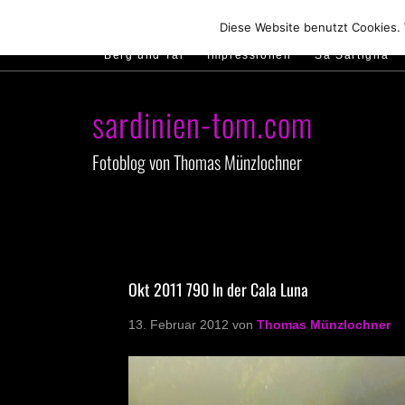
Hirtenland
Traumstrände
Feste feiern
Diese Website benutzt Cookies.
Berg und Tal
Impressionen
Sa Sartiglia
sardinien-tom.com
Fotoblog von Thomas Münzlochner
Okt 2011 790 In der Cala Luna
13. Februar 2012
von
Thomas Münzlochner