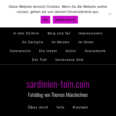
Diese Website benutzt Cookies. Wenn Du die Website weiter
Hirtenland
Traumstrände
Feste feiern
nutzen, gehen wir von deinem Einverständnis aus.
Golfo di Orosei
Im Norden
Im Süden
Ok
Weiterlesen
Gallura
Murales
Ambiente
Menschen
In den Dörfern
Berg und Tal
Impressionen
Sa Sartiglia
Im Westen
Im Osten
Osterwoche
Die Inseln
Kultur
Supramonte
Der Tom
Verlassene Orte
sardinien-tom.com
Fotoblog von Thomas Münzlochner
Über mich
Info
Kontakt