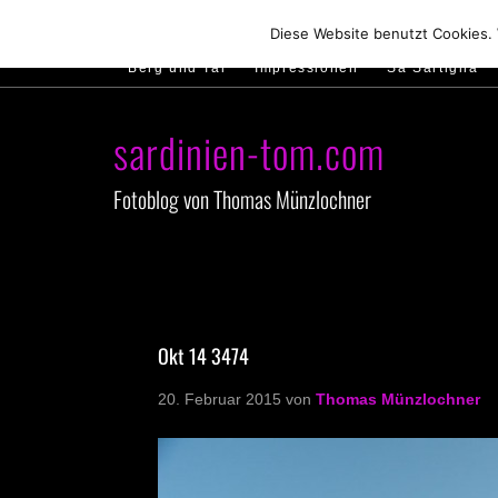
Hirtenland
Traumstrände
Feste feiern
Diese Website benutzt Cookies.
Berg und Tal
Impressionen
Sa Sartiglia
sardinien-tom.com
Fotoblog von Thomas Münzlochner
Okt 14 3474
20. Februar 2015
von
Thomas Münzlochner