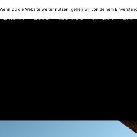
Golfo di Orosei
Im Norden
Im Süden
Gallura
Murale
 Wenn Du die Website weiter nutzen, gehen wir von deinem Einverständ
Im Westen
Im Osten
Osterwoche
Die Inseln
Kultur