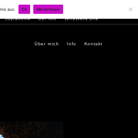
s
Ambiente
Menschen
In den Dörfern
nis aus.
Ok
Weiterlesen
Supramonte
Der Tom
Verlassene Orte
Über mich
Info
Kontakt