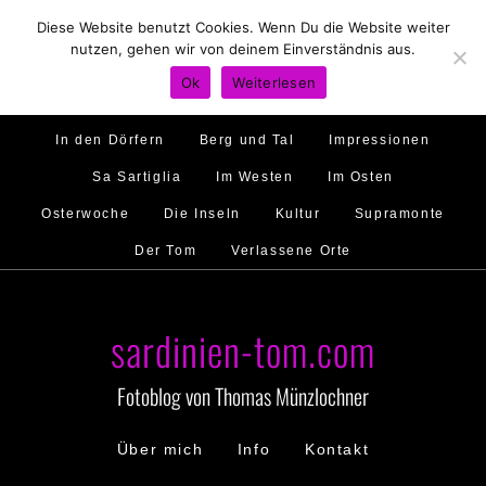
Diese Website benutzt Cookies. Wenn Du die Website weiter
Hirtenland
Traumstrände
Feste feiern
nutzen, gehen wir von deinem Einverständnis aus.
Golfo di Orosei
Im Norden
Im Süden
Ok
Weiterlesen
Gallura
Murales
Ambiente
Menschen
In den Dörfern
Berg und Tal
Impressionen
Sa Sartiglia
Im Westen
Im Osten
Osterwoche
Die Inseln
Kultur
Supramonte
Der Tom
Verlassene Orte
sardinien-tom.com
Fotoblog von Thomas Münzlochner
Über mich
Info
Kontakt