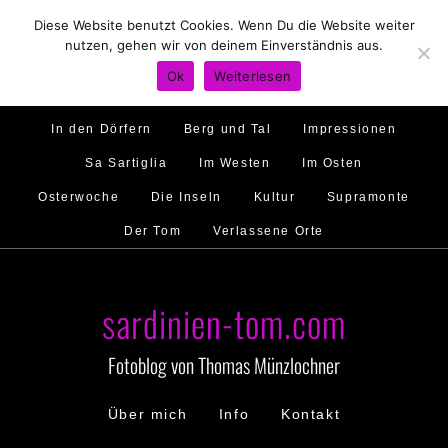
Diese Website benutzt Cookies. Wenn Du die Website weiter
Hirtenland
Traumstrände
Feste feiern
nutzen, gehen wir von deinem Einverständnis aus.
Golfo di Orosei
Im Norden
Im Süden
Ok
Weiterlesen
Gallura
Murales
Ambiente
Menschen
In den Dörfern
Berg und Tal
Impressionen
Sa Sartiglia
Im Westen
Im Osten
Osterwoche
Die Inseln
Kultur
Supramonte
Der Tom
Verlassene Orte
sardinien-tom.com
Fotoblog von Thomas Münzlochner
Über mich
Info
Kontakt