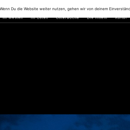
Golfo di Orosei
Im Norden
Im Süden
Gallura
Murale
 Wenn Du die Website weiter nutzen, gehen wir von deinem Einverständ
Im Westen
Im Osten
Osterwoche
Die Inseln
Kultur