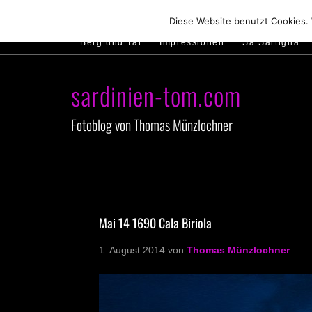
Hirtenland
Traumstrände
Feste feiern
Diese Website benutzt Cookies.
Berg und Tal
Impressionen
Sa Sartiglia
sardinien-tom.com
Fotoblog von Thomas Münzlochner
Mai 14 1690 Cala Biriola
1. August 2014
von
Thomas Münzlochner