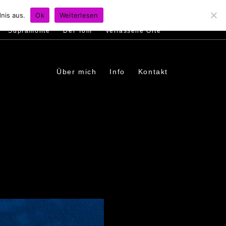
s
Ambiente
Menschen
In den Dörfern
nis aus.
Ok
Weiterlesen
Supramonte
Der Tom
Verlassene Orte
Über mich
Info
Kontakt