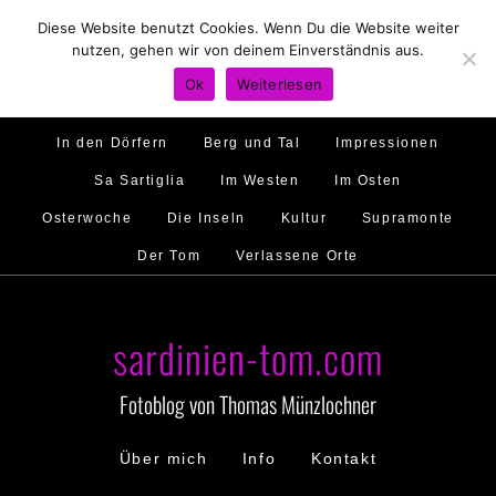
Diese Website benutzt Cookies. Wenn Du die Website weiter
Hirtenland
Traumstrände
Feste feiern
nutzen, gehen wir von deinem Einverständnis aus.
Golfo di Orosei
Im Norden
Im Süden
Ok
Weiterlesen
Gallura
Murales
Ambiente
Menschen
In den Dörfern
Berg und Tal
Impressionen
Sa Sartiglia
Im Westen
Im Osten
Osterwoche
Die Inseln
Kultur
Supramonte
Der Tom
Verlassene Orte
sardinien-tom.com
Fotoblog von Thomas Münzlochner
Über mich
Info
Kontakt