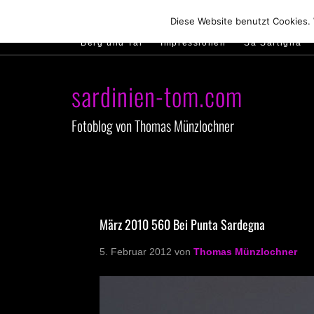
Hirtenland
Traumstrände
Feste feiern
Diese Website benutzt Cookies.
Berg und Tal
Impressionen
Sa Sartiglia
sardinien-tom.com
Fotoblog von Thomas Münzlochner
März 2010 560 Bei Punta Sardegna
5. Februar 2012
von
Thomas Münzlochner