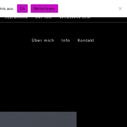
s
Ambiente
Menschen
In den Dörfern
nis aus.
Ok
Weiterlesen
Supramonte
Der Tom
Verlassene Orte
Über mich
Info
Kontakt