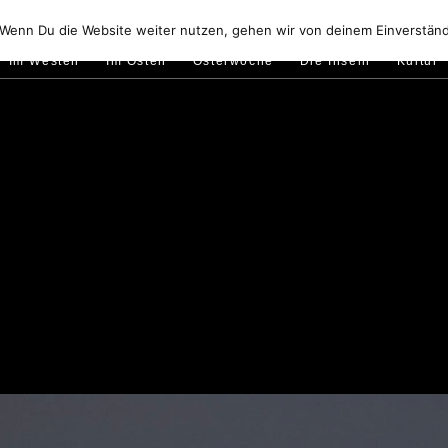
Golfo di Orosei
Im Norden
Im Süden
Gallura
Murale
 Wenn Du die Website weiter nutzen, gehen wir von deinem Einverständ
Im Westen
Im Osten
Osterwoche
Die Inseln
Kultur