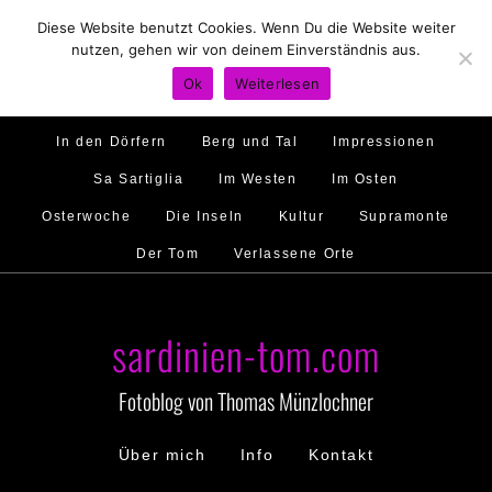
Diese Website benutzt Cookies. Wenn Du die Website weiter
Hirtenland
Traumstrände
Feste feiern
nutzen, gehen wir von deinem Einverständnis aus.
Golfo di Orosei
Im Norden
Im Süden
Ok
Weiterlesen
Gallura
Murales
Ambiente
Menschen
In den Dörfern
Berg und Tal
Impressionen
Sa Sartiglia
Im Westen
Im Osten
Osterwoche
Die Inseln
Kultur
Supramonte
Der Tom
Verlassene Orte
sardinien-tom.com
Fotoblog von Thomas Münzlochner
Über mich
Info
Kontakt