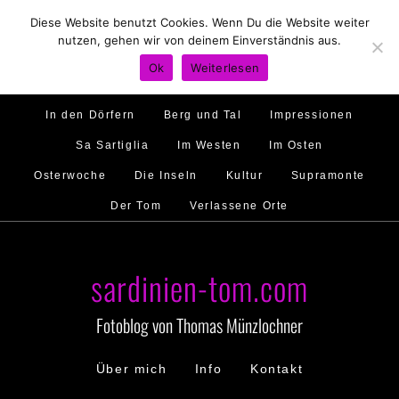
Diese Website benutzt Cookies. Wenn Du die Website weiter
Hirtenland
Traumstrände
Feste feiern
nutzen, gehen wir von deinem Einverständnis aus.
Golfo di Orosei
Im Norden
Im Süden
Ok
Weiterlesen
Gallura
Murales
Ambiente
Menschen
In den Dörfern
Berg und Tal
Impressionen
Sa Sartiglia
Im Westen
Im Osten
Osterwoche
Die Inseln
Kultur
Supramonte
Der Tom
Verlassene Orte
sardinien-tom.com
Fotoblog von Thomas Münzlochner
Über mich
Info
Kontakt