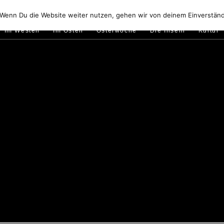
Golfo di Orosei
Im Norden
Im Süden
Gallura
Murale
 Wenn Du die Website weiter nutzen, gehen wir von deinem Einverständ
Im Westen
Im Osten
Osterwoche
Die Inseln
Kultur