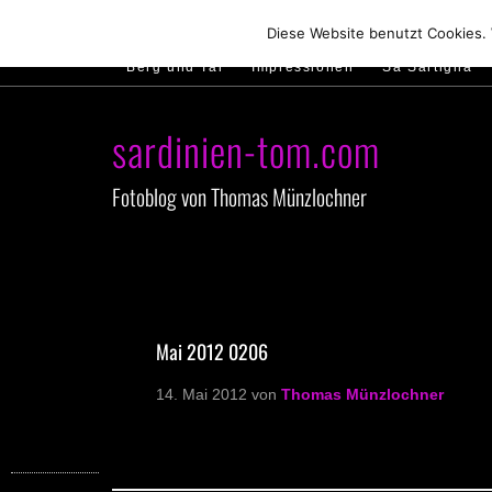
Hirtenland
Traumstrände
Feste feiern
Diese Website benutzt Cookies.
Berg und Tal
Impressionen
Sa Sartiglia
sardinien-tom.com
Fotoblog von Thomas Münzlochner
Mai 2012 0206
14. Mai 2012
von
Thomas Münzlochner