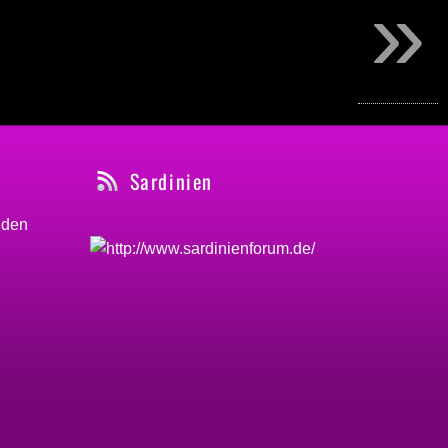
»
Sardinien
nden