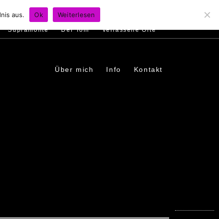
s
Ambiente
Menschen
In den Dörfern
nis aus.
Ok
Weiterlesen
Supramonte
Der Tom
Verlassene Orte
Über mich
Info
Kontakt