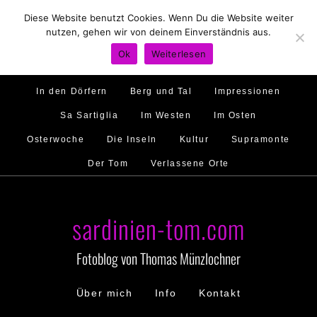
Diese Website benutzt Cookies. Wenn Du die Website weiter
Hirtenland
Traumstrände
Feste feiern
nutzen, gehen wir von deinem Einverständnis aus.
Golfo di Orosei
Im Norden
Im Süden
Ok
Weiterlesen
Gallura
Murales
Ambiente
Menschen
In den Dörfern
Berg und Tal
Impressionen
Sa Sartiglia
Im Westen
Im Osten
Osterwoche
Die Inseln
Kultur
Supramonte
Der Tom
Verlassene Orte
sardinien-tom.com
Fotoblog von Thomas Münzlochner
Über mich
Info
Kontakt