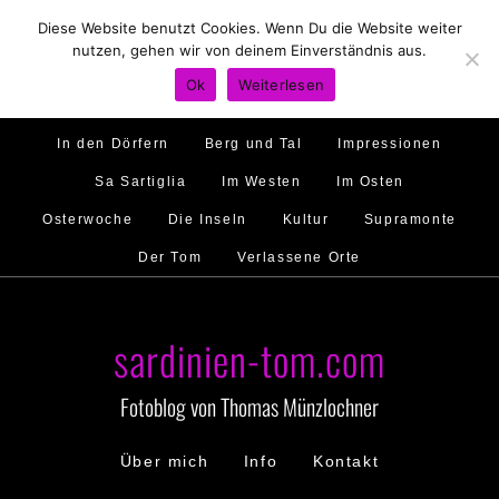
Diese Website benutzt Cookies. Wenn Du die Website weiter
Hirtenland
Traumstrände
Feste feiern
nutzen, gehen wir von deinem Einverständnis aus.
Golfo di Orosei
Im Norden
Im Süden
Ok
Weiterlesen
Gallura
Murales
Ambiente
Menschen
In den Dörfern
Berg und Tal
Impressionen
Sa Sartiglia
Im Westen
Im Osten
Osterwoche
Die Inseln
Kultur
Supramonte
Der Tom
Verlassene Orte
sardinien-tom.com
Fotoblog von Thomas Münzlochner
Über mich
Info
Kontakt