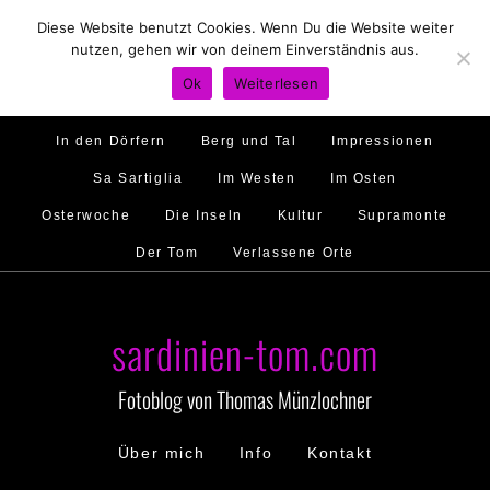
Diese Website benutzt Cookies. Wenn Du die Website weiter
Hirtenland
Traumstrände
Feste feiern
nutzen, gehen wir von deinem Einverständnis aus.
Golfo di Orosei
Im Norden
Im Süden
Ok
Weiterlesen
Gallura
Murales
Ambiente
Menschen
In den Dörfern
Berg und Tal
Impressionen
Sa Sartiglia
Im Westen
Im Osten
Osterwoche
Die Inseln
Kultur
Supramonte
Der Tom
Verlassene Orte
sardinien-tom.com
Fotoblog von Thomas Münzlochner
Über mich
Info
Kontakt