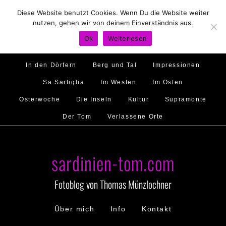
Diese Website benutzt Cookies. Wenn Du die Website weiter
Hirtenland
Traumstrände
Feste feiern
nutzen, gehen wir von deinem Einverständnis aus.
Golfo di Orosei
Im Norden
Im Süden
Ok
Weiterlesen
Gallura
Murales
Ambiente
Menschen
In den Dörfern
Berg und Tal
Impressionen
Sa Sartiglia
Im Westen
Im Osten
Osterwoche
Die Inseln
Kultur
Supramonte
Der Tom
Verlassene Orte
sardinien-tom.com
Fotoblog von Thomas Münzlochner
Über mich
Info
Kontakt