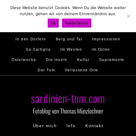
Diese Website benutzt Cookies. Wenn Du die Website weiter
Hirtenland
Traumstrände
Feste feiern
nutzen, gehen wir von deinem Einverständnis aus.
Golfo di Orosei
Im Norden
Im Süden
Ok
Weiterlesen
Gallura
Murales
Ambiente
Menschen
In den Dörfern
Berg und Tal
Impressionen
Sa Sartiglia
Im Westen
Im Osten
Osterwoche
Die Inseln
Kultur
Supramonte
Der Tom
Verlassene Orte
sardinien-tom.com
Fotoblog von Thomas Münzlochner
Über mich
Info
Kontakt