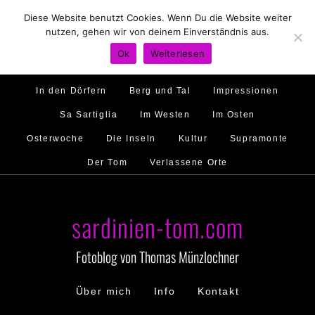
Diese Website benutzt Cookies. Wenn Du die Website weiter
Hirtenland
Traumstrände
Feste feiern
nutzen, gehen wir von deinem Einverständnis aus.
Golfo di Orosei
Im Norden
Im Süden
Ok
Weiterlesen
Gallura
Murales
Ambiente
Menschen
In den Dörfern
Berg und Tal
Impressionen
Sa Sartiglia
Im Westen
Im Osten
Osterwoche
Die Inseln
Kultur
Supramonte
Der Tom
Verlassene Orte
sardinien-tom.com
Fotoblog von Thomas Münzlochner
Über mich
Info
Kontakt