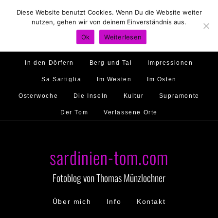
Diese Website benutzt Cookies. Wenn Du die Website weiter
Hirtenland
Traumstrände
Feste feiern
nutzen, gehen wir von deinem Einverständnis aus.
Golfo di Orosei
Im Norden
Im Süden
Ok
Weiterlesen
Gallura
Murales
Ambiente
Menschen
In den Dörfern
Berg und Tal
Impressionen
Sa Sartiglia
Im Westen
Im Osten
Osterwoche
Die Inseln
Kultur
Supramonte
Der Tom
Verlassene Orte
sardinien-tom.com
Fotoblog von Thomas Münzlochner
Über mich
Info
Kontakt