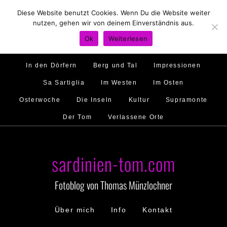
Diese Website benutzt Cookies. Wenn Du die Website weiter
Hirtenland
Traumstrände
Feste feiern
nutzen, gehen wir von deinem Einverständnis aus.
Golfo di Orosei
Im Norden
Im Süden
Ok
Weiterlesen
Gallura
Murales
Ambiente
Menschen
In den Dörfern
Berg und Tal
Impressionen
Sa Sartiglia
Im Westen
Im Osten
Osterwoche
Die Inseln
Kultur
Supramonte
Der Tom
Verlassene Orte
sardinien-tom.com
Fotoblog von Thomas Münzlochner
Über mich
Info
Kontakt