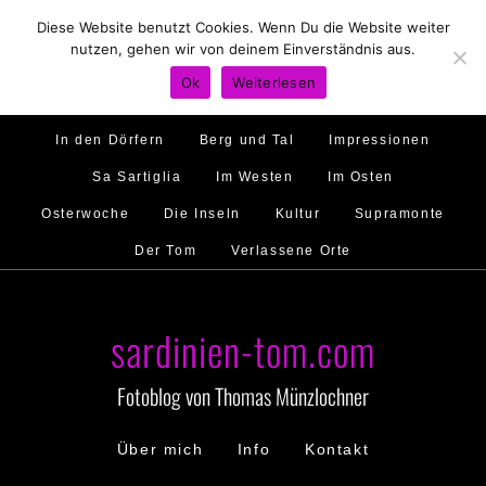
Diese Website benutzt Cookies. Wenn Du die Website weiter
Hirtenland
Traumstrände
Feste feiern
nutzen, gehen wir von deinem Einverständnis aus.
Golfo di Orosei
Im Norden
Im Süden
Ok
Weiterlesen
Gallura
Murales
Ambiente
Menschen
In den Dörfern
Berg und Tal
Impressionen
Sa Sartiglia
Im Westen
Im Osten
Osterwoche
Die Inseln
Kultur
Supramonte
Der Tom
Verlassene Orte
sardinien-tom.com
Fotoblog von Thomas Münzlochner
Über mich
Info
Kontakt