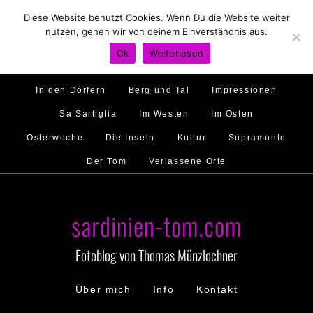
Diese Website benutzt Cookies. Wenn Du die Website weiter
Hirtenland
Traumstrände
Feste feiern
nutzen, gehen wir von deinem Einverständnis aus.
Golfo di Orosei
Im Norden
Im Süden
Ok
Weiterlesen
Gallura
Murales
Ambiente
Menschen
In den Dörfern
Berg und Tal
Impressionen
Sa Sartiglia
Im Westen
Im Osten
Osterwoche
Die Inseln
Kultur
Supramonte
Der Tom
Verlassene Orte
sardinien-tom.com
Fotoblog von Thomas Münzlochner
Über mich
Info
Kontakt